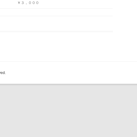
￥３，０００
ved.