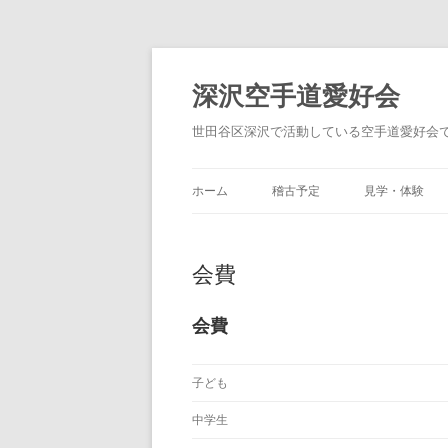
コ
ン
テ
深沢空手道愛好会
ン
ツ
世田谷区深沢で活動している空手道愛好会で
へ
ス
キ
ッ
ホーム
稽古予定
見学・体験
プ
会費
会費
子ども
中学生