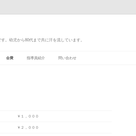
す。幼児から80代まで共に汗を流しています。
会費
指導員紹介
問い合わせ
￥１，０００
￥２，０００