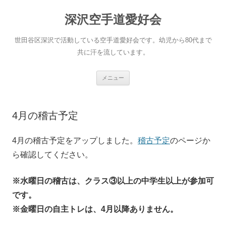
コ
ン
深沢空手道愛好会
テ
ン
ツ
世田谷区深沢で活動している空手道愛好会です。幼児から80代まで
へ
ス
共に汗を流しています。
キ
ッ
プ
メニュー
4月の稽古予定
4月の稽古予定をアップしました。
稽古予定
のページか
ら確認してください。
※水曜日の稽古は、クラス③以上の中学生以上が参加可
です。
※金曜日の自主トレは、4月以降ありません。