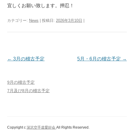
宜しくお願い致します。押忍！
カテゴリー:
News
| 投稿日:
2026年3月10日
|
投
←
3月の稽古予定
5月・6月の稽古予定
→
稿
ナ
9月の稽古予定
ビ
7月及び8月の稽古予定
ゲ
ー
シ
ョ
Copyright c
深沢空手道愛好会
All Rights Reserved.